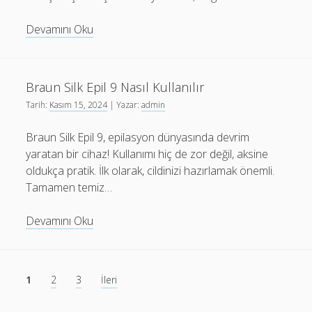
Kantaron
Devamını Oku
Yağı
Cilt
Bakımında
Braun Silk Epil 9 Nasıl Kullanılır
Nasıl
Tarih:
Kasım 15, 2024
| Yazar:
admin
Kullanılır
Braun Silk Epil 9, epilasyon dünyasında devrim
yaratan bir cihaz! Kullanımı hiç de zor değil, aksine
oldukça pratik. İlk olarak, cildinizi hazırlamak önemli.
Tamamen temiz…
Braun
Devamını Oku
Silk
Epil
9
Yazı
1
2
3
İleri
Nasıl
sayfalaması
Kullanılır