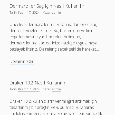
Kullanılır
Dermaroller Saç Için Nasıl Kullanılır
Tarih:
Kasım 17, 2024
| Yazar:
admin
Öncelikle, dermarollerınızı kullanmadan önce saç
derinizi temizlemelisiniz. Bu, bakterilerin ve kirin
engellenmesine yardımcı olur. Ardından,
dermarollerınızı saç derinize nazikçe uygulamaya
başlayabilirsiniz. Daireler çizecek şekilde hareket…
Dermaroller
Devamını Oku
Saç
Için
Nasıl
Draker 10.2 Nasıl Kullanılır
Kullanılır
Tarih:
Kasım 17, 2024
| Yazar:
admin
Draker 10.2, kullanıcıların verimliliğini artırmak için
tasarlanmış bir araçtır. Peki, bu aracı kullanarak
günlük işlerimizi nasıl daha kolay hale getirebiliriz? İlk