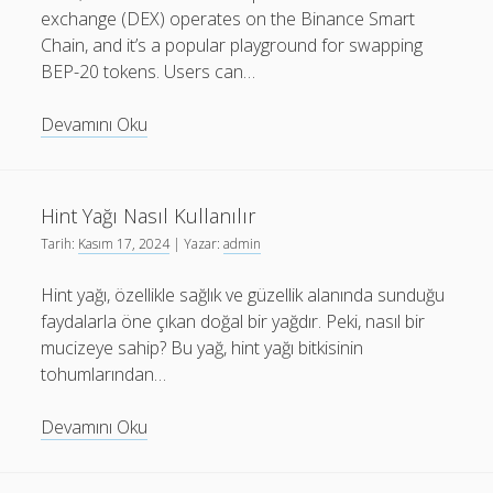
exchange (DEX) operates on the Binance Smart
Chain, and it’s a popular playground for swapping
BEP-20 tokens. Users can…
A
Devamını Oku
Guide
to
Liquidity
Hint Yağı Nasıl Kullanılır
Pools
Tarih:
Kasım 17, 2024
| Yazar:
admin
and
PancakeSwap
Hint yağı, özellikle sağlık ve güzellik alanında sunduğu
Bots
faydalarla öne çıkan doğal bir yağdır. Peki, nasıl bir
mucizeye sahip? Bu yağ, hint yağı bitkisinin
tohumlarından…
Hint
Devamını Oku
Yağı
Nasıl