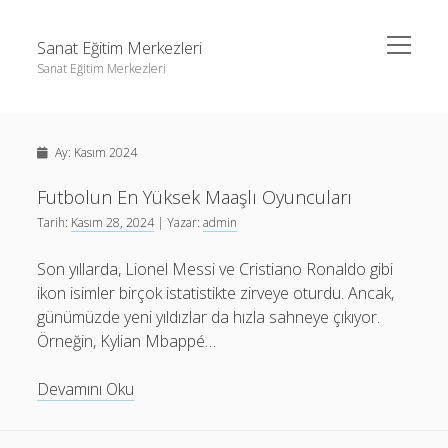
menüyü
Sanat Eğitim Merkezleri
aç
Sanat Eğitim Merkezleri
Yan
Ara
Menü
Liste
Ara
Ay:
Kasım 2024
Sayfa Listesi
Youtube Abone Kasma Ücretsiz
Futbolun En Yüksek Maaşlı Oyuncuları
Liste
Tarih:
Kasım 28, 2024
| Yazar:
admin
Sayfa Listesi
Son yıllarda, Lionel Messi ve Cristiano Ronaldo gibi
Youtube Abone Kasma Ücretsiz
ikon isimler birçok istatistikte zirveye oturdu. Ancak,
günümüzde yeni yıldızlar da hızla sahneye çıkıyor.
Örneğin, Kylian Mbappé…
Futbolun
Devamını Oku
En
Yüksek