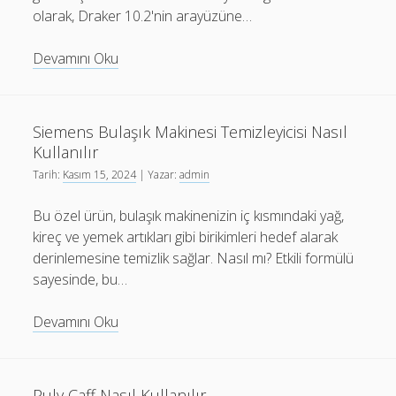
olarak, Draker 10.2'nin arayüzüne…
Draker
Devamını Oku
10.2
Nasıl
Kullanılır
Siemens Bulaşık Makinesi Temizleyicisi Nasıl
Kullanılır
Tarih:
Kasım 15, 2024
| Yazar:
admin
Bu özel ürün, bulaşık makinenizin iç kısmındaki yağ,
kireç ve yemek artıkları gibi birikimleri hedef alarak
derinlemesine temizlik sağlar. Nasıl mı? Etkili formülü
sayesinde, bu…
Siemens
Devamını Oku
Bulaşık
Makinesi
Temizleyicisi
Puly Caff Nasıl Kullanılır