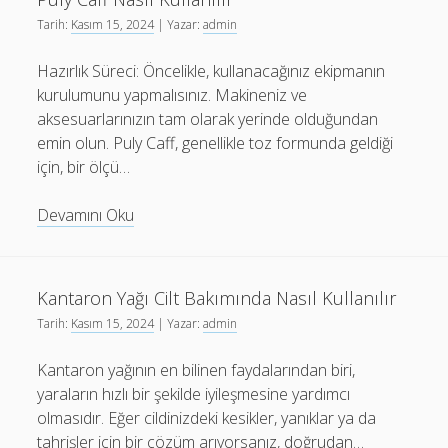
Nasıl
Tarih:
Kasım 15, 2024
| Yazar:
admin
Kullanılır
Hazırlık Süreci: Öncelikle, kullanacağınız ekipmanın
kurulumunu yapmalısınız. Makineniz ve
aksesuarlarınızın tam olarak yerinde olduğundan
emin olun. Puly Caff, genellikle toz formunda geldiği
için, bir ölçü…
Puly
Devamını Oku
Caff
Nasıl
Kullanılır
Kantaron Yağı Cilt Bakımında Nasıl Kullanılır
Tarih:
Kasım 15, 2024
| Yazar:
admin
Kantaron yağının en bilinen faydalarından biri,
yaraların hızlı bir şekilde iyileşmesine yardımcı
olmasıdır. Eğer cildinizdeki kesikler, yanıklar ya da
tahrişler için bir çözüm arıyorsanız, doğrudan…