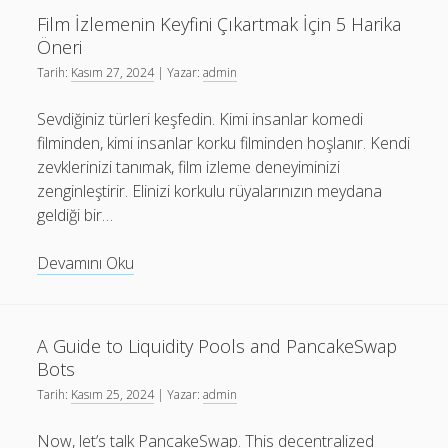
Maaşlı
Film İzlemenin Keyfini Çıkartmak İçin 5 Harika
Oyuncuları
Öneri
Tarih:
Kasım 27, 2024
| Yazar:
admin
Sevdiğiniz türleri keşfedin. Kimi insanlar komedi
filminden, kimi insanlar korku filminden hoşlanır. Kendi
zevklerinizi tanımak, film izleme deneyiminizi
zenginleştirir. Elinizi korkulu rüyalarınızın meydana
geldiği bir…
Film
Devamını Oku
İzlemenin
Keyfini
Çıkartmak
A Guide to Liquidity Pools and PancakeSwap
İçin
Bots
5
Tarih:
Kasım 25, 2024
| Yazar:
admin
Harika
Öneri
Now, let’s talk PancakeSwap. This decentralized