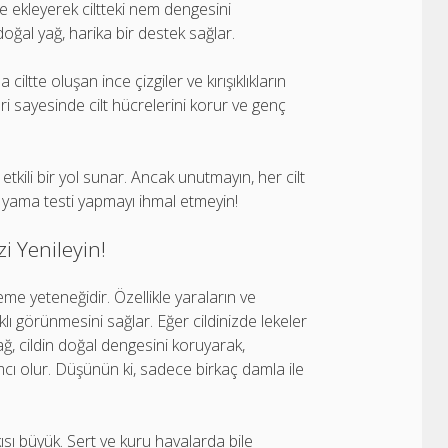
ze ekleyerek ciltteki nem dengesini
doğal yağ, harika bir destek sağlar.
ltte oluşan ince çizgiler ve kırışıklıkların
ri sayesinde cilt hücrelerini korur ve genç
etkili bir yol sunar. Ancak unutmayın, her cilt
r yama testi yapmayı ihmal etmeyin!
i Yenileyin!
ileme yeteneğidir. Özellikle yaraların ve
klı görünmesini sağlar. Eğer cildinizde lekeler
ğ, cildin doğal dengesini koruyarak,
mcı olur. Düşünün ki, sadece birkaç damla ile
sı büyük. Sert ve kuru havalarda bile