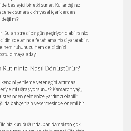
de besleyici bir etki sunar. Kullandığınız
r seçenek sunarak kimyasal içeriklerden
 değil mi?
. Şu an stresli bir gün geçiriyor olabilirsiniz;
e cildinizde anında ferahlama hissi yaratabilir.
le hem ruhunuzu hem de cildinizi
 dostu olmaya aday!
m Rutininizi Nasıl Dönüştürür?
in kendini yenileme yeteneğini artırması.
emleriyle mi uğraşıyorsunuz? Kantaron yağı,
 üstesinden gelmenize yardımcı olabilir.
ğı da bahçenizin yeşermesinde önemli bir
Cildiniz kuruduğunda, parıldamaktan çok