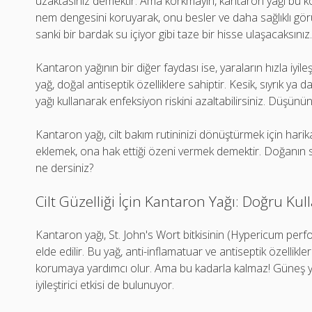
uzaktasınız demektir. Ama korkmayın, kantaron yağı bu kon
nem dengesini koruyarak, onu besler ve daha sağlıklı görü
sanki bir bardak su içiyor gibi taze bir hisse ulaşacaksınız
Kantaron yağının bir diğer faydası ise, yaraların hızla i
yağ, doğal antiseptik özelliklere sahiptir. Kesik, sıyrık ya
yağı kullanarak enfeksiyon riskini azaltabilirsiniz. Düşünün 
Kantaron yağı, cilt bakım rutininizi dönüştürmek için harik
eklemek, ona hak ettiği özeni vermek demektir. Doğanın 
ne dersiniz?
Cilt Güzelliği İçin Kantaron Yağı: Doğru Ku
Kantaron yağı, St. John's Wort bitkisinin (Hypericum perfo
elde edilir. Bu yağ, anti-inflamatuar ve antiseptik özellikler
korumaya yardımcı olur. Ama bu kadarla kalmaz! Güneş yan
iyileştirici etkisi de bulunuyor.