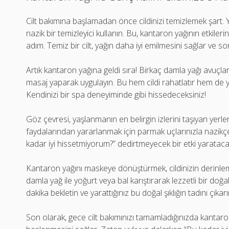
Cilt bakımına başlamadan önce cildinizi temizlemek şart. 
nazik bir temizleyici kullanın. Bu, kantaron yağının etkileri
adım. Temiz bir cilt, yağın daha iyi emilmesini sağlar ve son
Artık kantaron yağına geldi sıra! Birkaç damla yağı avuçları
masaj yaparak uygulayın. Bu hem cildi rahatlatır hem de 
Kendinizi bir spa deneyiminde gibi hissedeceksiniz!
Göz çevresi, yaşlanmanın en belirgin izlerini taşıyan yerl
faydalarından yararlanmak için parmak uçlarınızla nazik
kadar iyi hissetmiyorum?” dedirtmeyecek bir etki yarataca
Kantaron yağını maskeye dönüştürmek, cildinizin derinle
damla yağ ile yoğurt veya bal karıştırarak lezzetli bir doğa
dakika bekletin ve yarattığınız bu doğal şıklığın tadını çıkarı
Son olarak, gece cilt bakımınızı tamamladığınızda kantar