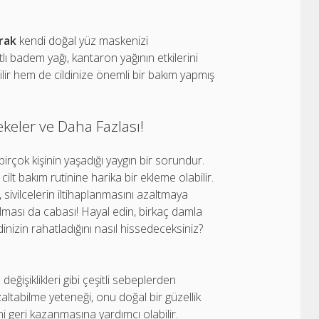
arak
kendi doğal yüz maskenizi
tlı badem yağı, kantaron yağının etkilerini
lir hem de cildinize önemli bir bakım yapmış
ekeler ve Daha Fazlası!
birçok kişinin yaşadığı yaygın bir sorundur.
lt bakım rutinine harika bir ekleme olabilir.
, sivilcelerin iltihaplanmasını azaltmaya
olması da cabası! Hayal edin, birkaç damla
dinizin rahatladığını nasıl hissedeceksiniz?
eğişiklikleri gibi çeşitli sebeplerden
zaltabilme yeteneği, onu doğal bir güzellik
gini geri kazanmasına yardımcı olabilir.