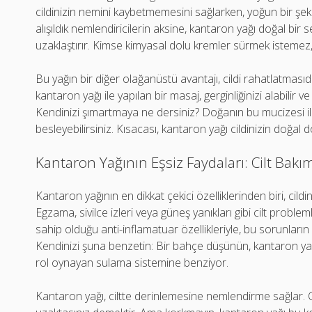
cildinizin nemini kaybetmemesini sağlarken, yoğun bir şekil
alışıldık nemlendiricilerin aksine, kantaron yağı doğal bi
uzaklaştırır. Kimse kimyasal dolu kremler sürmek istemez,
Bu yağın bir diğer olağanüstü avantajı, cildi rahatlatmasıdır
kantaron yağı ile yapılan bir masaj, gerginliğinizi alabilir v
Kendinizi şımartmaya ne dersiniz? Doğanın bu mucizesi i
besleyebilirsiniz. Kısacası, kantaron yağı cildinizin doğal
Kantaron Yağının Eşsiz Faydaları: Cilt Bakı
Kantaron yağının en dikkat çekici özelliklerinden biri, cild
Egzama, sivilce izleri veya güneş yanıkları gibi cilt probl
sahip olduğu anti-inflamatuar özellikleriyle, bu sorunların
Kendinizi şuna benzetin: Bir bahçe düşünün, kantaron ya
rol oynayan sulama sistemine benziyor.
Kantaron yağı, ciltte derinlemesine nemlendirme sağlar. 