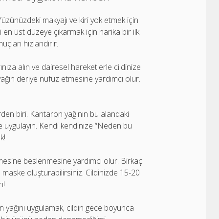
Yüzünüzdeki makyajı ve kiri yok etmek için
ni en üst düzeye çıkarmak için harika bir ilk
uçları hızlandırır.
nıza alın ve dairesel hareketlerle cildinize
yağın deriye nüfuz etmesine yardımcı olur.
erden biri. Kantaron yağının bu alandaki
çe uygulayın. Kendi kendinize “Neden bu
k!
mesine beslenmesine yardımcı olur. Birkaç
l maske oluşturabilirsiniz. Cildinizde 15-20
n!
on yağını uygulamak, cildin gece boyunca