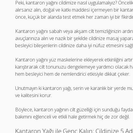
Peki, kantaron yağını cildimize nasıl uygulamalıyız? Öncelik
alırsanız alın, doğal ve katkı maddesi içermeyen bir kant
önce, küçük bir alanda test etmek her zaman iyi bir fikirdir.
Kantaron yağını sabah veya akşam cilt temizliğinizin ardın
avuçlarınıza alın ve nazik bir şekilde cildinize masaj yapar
besleyici bileşenlerin cildinize daha iyi nüfuz etmesini sağl
Kantaron yağını yüz maskelerine ekleyerek etkinliğini artıra
karıştırarak cilt tonunuzu dengelemeye yardımcı olacak h
hem besleyici hem de nemlendirici etkisiyle dikkat çeker.
Unutmayın ki kantaron yağı, serin ve karanlık bir yerde m
ve kalitesini korur.
Böylece, kantaron yağının cilt güzelliği için sunduğu fayda
bakımını eğlenceli ve etkili hale getirmek hiç de zor değil.
Kantaron Yağı ile Genç Kalın: Cildinize 5