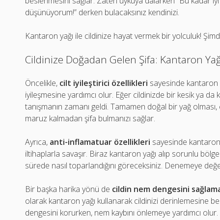
beslenmesini sağlar. Zaten uykuya dalarken “Bu kadar iy
düşünüyorum!” derken bulacaksınız kendinizi.
Kantaron yağı ile cildinize hayat vermek bir yolculuk! Şimd
Cildinize Doğadan Gelen Şifa: Kantaron Yağ
Öncelikle,
cilt iyileştirici özellikleri
sayesinde kantaron ya
iyileşmesine yardımcı olur. Eğer cildinizde bir kesik ya da 
tanışmanın zamanı geldi. Tamamen doğal bir yağ olması, ci
maruz kalmadan şifa bulmanızı sağlar.
Ayrıca,
anti-inflamatuar özellikleri
sayesinde kantaron 
iltihaplarla savaşır. Biraz kantaron yağı alıp sorunlu bölg
sürede nasıl toparlandığını göreceksiniz. Denemeye değer
Bir başka harika yönü de
cildin nem dengesini sağlama
olarak kantaron yağı kullanarak cildinizi derinlemesine besl
dengesini korurken, nem kaybını önlemeye yardımcı olur. H