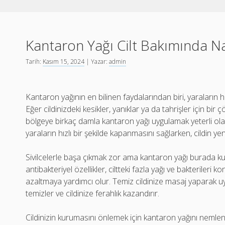
Kantaron Yağı Cilt Bakımında Nas
Tarih:
Kasım 15, 2024
| Yazar:
admin
Kantaron yağının en bilinen faydalarından biri, yaraların hı
Eğer cildinizdeki kesikler, yanıklar ya da tahrişler için b
bölgeye birkaç damla kantaron yağı uygulamak yeterli olabil
yaraların hızlı bir şekilde kapanmasını sağlarken, cildin 
Sivilcelerle başa çıkmak zor ama kantaron yağı burada kurt
antibakteriyel özellikler, ciltteki fazla yağı ve bakterileri 
azaltmaya yardımcı olur. Temiz cildinize masaj yaparak u
temizler ve cildinize ferahlık kazandırır.
Cildinizin kurumasını önlemek için kantaron yağını nemlendi