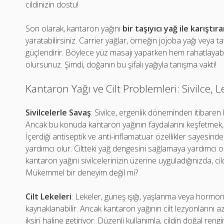
cildinizin dostu!
Son olarak, kantaron yağını
bir taşıyıcı yağ ile karıştır
yaratabilirsiniz. Carrier yağlar, örneğin jojoba yağı veya ta
güçlendirir. Böylece yüz masajı yaparken hem rahatlayabi
olursunuz. Şimdi, doğanın bu şifalı yağıyla tanışma vakti!
Kantaron Yağı ve Cilt Problemleri: Sivilce, L
Sivilcelerle Savaş
: Sivilce, ergenlik döneminden itibaren 
Ancak bu konuda kantaron yağının faydalarını keşfetmek, ci
İçerdiği antiseptik ve anti-inflamatuar özellikler sayesinde
yardımcı olur. Ciltteki yağ dengesini sağlamaya yardımcı 
kantaron yağını sivilcelerinizin üzerine uyguladığınızda, cil
Mükemmel bir deneyim değil mi?
Cilt Lekeleri
: Lekeler, güneş ışığı, yaşlanma veya hormon d
kaynaklanabilir. Ancak kantaron yağının cilt lezyonlarını a
iksiri haline getiriyor. Düzenli kullanımla, cildin doğal ren