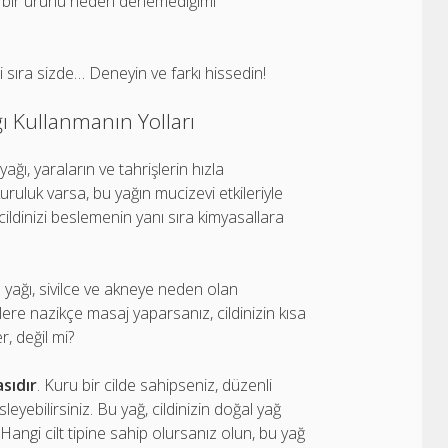
i bir ürünü neden denemediğimi
i sıra sizde… Deneyin ve farkı hissedin!
ı Kullanmanın Yolları
ğı, yaraların ve tahrişlerin hızla
kuruluk varsa, bu yağın mucizevi etkileriyle
ldinizi beslemenin yanı sıra kimyasallara
yağı, sivilce ve akneye neden olan
elere nazikçe masaj yaparsanız, cildinizin kısa
, değil mi?
sıdır
. Kuru bir cilde sahipseniz, düzenli
eyebilirsiniz. Bu yağ, cildinizin doğal yağ
angi cilt tipine sahip olursanız olun, bu yağ