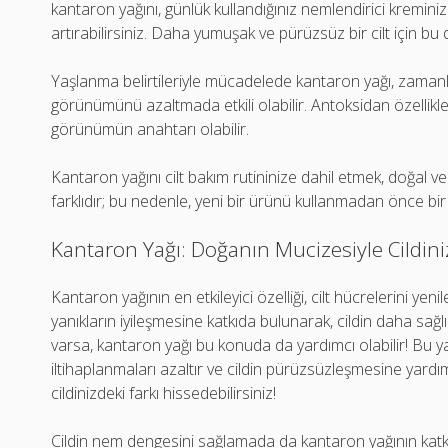
kantaron yağını, günlük kullandığınız nemlendirici kremini
artırabilirsiniz. Daha yumuşak ve pürüzsüz bir cilt için bu 
Yaşlanma belirtileriyle mücadelede kantaron yağı, zamanla ci
görünümünü azaltmada etkili olabilir. Antoksidan özellikle
görünümün anahtarı olabilir.
Kantaron yağını cilt bakım rutininize dahil etmek, doğal ve 
farklıdır; bu nedenle, yeni bir ürünü kullanmadan önce bi
Kantaron Yağı: Doğanın Mucizesiyle Cildiniz
Kantaron yağının en etkileyici özelliği, cilt hücrelerini yen
yanıkların iyileşmesine katkıda bulunarak, cildin daha sağlı
varsa, kantaron yağı bu konuda da yardımcı olabilir! Bu ya
iltihaplanmaları azaltır ve cildin pürüzsüzleşmesine yardı
cildinizdeki farkı hissedebilirsiniz!
Cildin nem dengesini sağlamada da kantaron yağının katkı