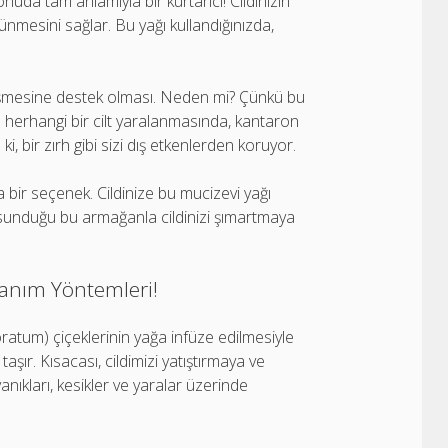
uda tam anlamıyla bir kurtarıcı! Cildinizin
nmesini sağlar. Bu yağı kullandığınızda,
.
yileşmesine destek olması. Neden mi? Çünkü bu
 da herhangi bir cilt yaralanmasında, kantaron
ki, bir zırh gibi sizi dış etkenlerden koruyor.
a bir seçenek. Cildinize bu mucizevi yağı
sunduğu bu armağanla cildinizi şımartmaya
llanım Yöntemleri!
ratum) çiçeklerinin yağa infüze edilmesiyle
 taşır. Kısacası, cildimizi yatıştırmaya ve
ıkları, kesikler ve yaralar üzerinde