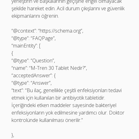
yerleştirin ve başkalarının geçişine engel olmayacak
şekilde hareket edin. Acil durum çıkışlarını ve güvenlik
ekipmanlarını öğrenin.
“@context”: “https://schema.org”,
“@type”: “FAQPage”,
“mainEntity”: [
{
“@type”: “Question”,
“name”: “M-Tren 30 Tablet Nedir?”,
“acceptedAnswer”: {
“@type”: “Answer”,
“text”: “Bu ilaç, genellikle çeşitli enfeksiyonları tedavi
etmek için kullanılan bir antibiyotik tabletidir.
İçeriğindeki etken maddeler sayesinde bakteriyel
enfeksiyonların yok edilmesine yardımcı olur. Doktor
kontrolünde kullanılması önerilir.”
},