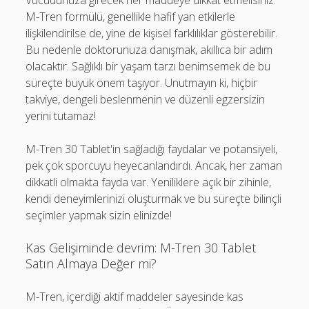
Vücudunuza girecek her maddeye dikkat etmelisiniz.
M-Tren formülü, genellikle hafif yan etkilerle
ilişkilendirilse de, yine de kişisel farklılıklar gösterebilir.
Bu nedenle doktorunuza danışmak, akıllıca bir adım
olacaktır. Sağlıklı bir yaşam tarzı benimsemek de bu
süreçte büyük önem taşıyor. Unutmayın ki, hiçbir
takviye, dengeli beslenmenin ve düzenli egzersizin
yerini tutamaz!
M-Tren 30 Tablet'in sağladığı faydalar ve potansiyeli,
pek çok sporcuyu heyecanlandırdı. Ancak, her zaman
dikkatli olmakta fayda var. Yeniliklere açık bir zihinle,
kendi deneyimlerinizi oluşturmak ve bu süreçte bilinçli
seçimler yapmak sizin elinizde!
Kas Gelişiminde devrim: M-Tren 30 Tablet
Satın Almaya Değer mi?
M-Tren, içerdiği aktif maddeler sayesinde kas