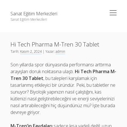
menüyü
Sanat Eğitim Merkezleri
aç
Sanat Eğitim Merkezleri
Yan
Ara
Menü
Liste
Ara
Hi Tech Pharma M-Tren 30 Tablet
Sayfa Listesi
Tarih:
Kasım 2, 2024
| Yazar:
admin
Youtube Abone Kasma Ücretsiz
Liste
Son yıllarda spor dünyasında performansı arttırma
Sayfa Listesi
arayışları doruk noktasına ulaştı.
Hi Tech Pharma M-
Youtube Abone Kasma Ücretsiz
Tren 30 Tablet
, bu talepleri karşılamak için
tasarlanmış etkileyici bir üründür. Peki, bu tabletler ne
sunuyor? Biyolojik yapınızın nasıl çalıştığını, kas
kütlenizi nasıl geliştirebileceğini ve enerji seviyelerinizi
nasıl artırabileceğini hiç düşündünüz mü? İşte burada
devreye giriyor.
M-Tren’in Faydaları
sadece kısa vadeli değil; uzun