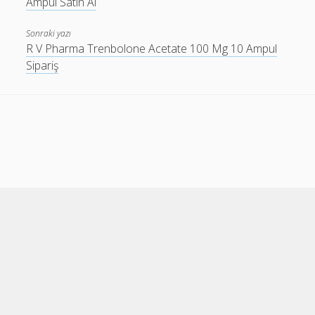
Ampul Satın Al
Sonraki yazı
R V Pharma Trenbolone Acetate 100 Mg 10 Ampul
Sipariş
Cele Theme
by Compete Themes.