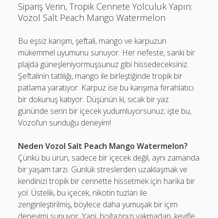
Sipariş Verin, Tropik Cennete Yolculuk Yapın:
Vozol Salt Peach Mango Watermelon
Bu eşsiz karışım, şeftali, mango ve karpuzun
mükemmel uyumunu sunuyor. Her nefeste, sanki bir
plajda güneşleniyormuşsunuz gibi hissedeceksiniz.
Şeftalinin tatlılığı, mango ile birleştiğinde tropik bir
patlama yaratıyor. Karpuz ise bu karışıma ferahlatıcı
bir dokunuş katıyor. Düşünün ki, sıcak bir yaz
gününde serin bir içecek yudumluyorsunuz; işte bu,
Vozol’un sunduğu deneyim!
Neden Vozol Salt Peach Mango Watermelon?
Çünkü bu ürün, sadece bir içecek değil, aynı zamanda
bir yaşam tarzı. Günlük streslerden uzaklaşmak ve
kendinizi tropik bir cennette hissetmek için harika bir
yol. Üstelik, bu içecek, nikotin tuzları ile
zenginleştirilmiş, böylece daha yumuşak bir içim
deneyimi sunuyor. Yani, boğazınızı yakmadan, keyifle