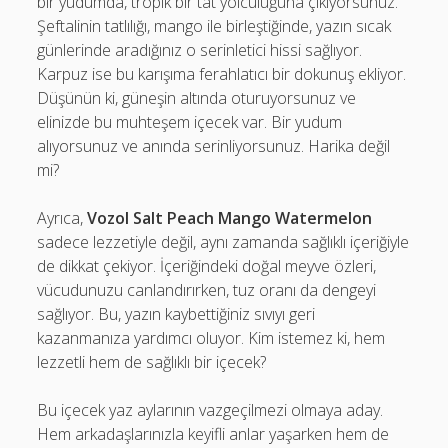
bir yudumda, tropik bir tat yolculuğuna çıkıyorsunuz.
Şeftalinin tatlılığı, mango ile birleştiğinde, yazın sıcak
günlerinde aradığınız o serinletici hissi sağlıyor.
Karpuz ise bu karışıma ferahlatıcı bir dokunuş ekliyor.
Düşünün ki, güneşin altında oturuyorsunuz ve
elinizde bu muhteşem içecek var. Bir yudum
alıyorsunuz ve anında serinliyorsunuz. Harika değil
mi?
Ayrıca,
Vozol Salt Peach Mango Watermelon
sadece lezzetiyle değil, aynı zamanda sağlıklı içeriğiyle
de dikkat çekiyor. İçeriğindeki doğal meyve özleri,
vücudunuzu canlandırırken, tuz oranı da dengeyi
sağlıyor. Bu, yazın kaybettiğiniz sıvıyı geri
kazanmanıza yardımcı oluyor. Kim istemez ki, hem
lezzetli hem de sağlıklı bir içecek?
Bu içecek yaz aylarının vazgeçilmezi olmaya aday.
Hem arkadaşlarınızla keyifli anlar yaşarken hem de