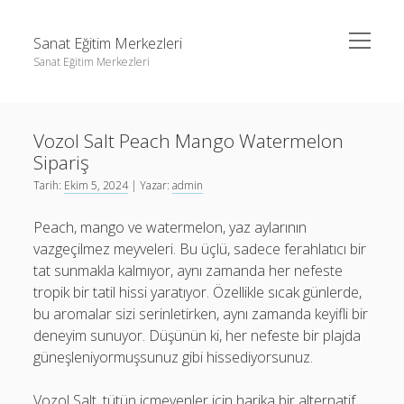
menüyü
Sanat Eğitim Merkezleri
aç
Sanat Eğitim Merkezleri
Yan
Ara
Menü
Liste
Ara
Vozol Salt Peach Mango Watermelon
Sayfa Listesi
Sipariş
Youtube Abone Kasma Ücretsiz
Liste
Tarih:
Ekim 5, 2024
| Yazar:
admin
Sayfa Listesi
Peach, mango ve watermelon, yaz aylarının
Youtube Abone Kasma Ücretsiz
vazgeçilmez meyveleri. Bu üçlü, sadece ferahlatıcı bir
tat sunmakla kalmıyor, aynı zamanda her nefeste
tropik bir tatil hissi yaratıyor. Özellikle sıcak günlerde,
bu aromalar sizi serinletirken, aynı zamanda keyifli bir
deneyim sunuyor. Düşünün ki, her nefeste bir plajda
güneşleniyormuşsunuz gibi hissediyorsunuz.
Vozol Salt, tütün içmeyenler için harika bir alternatif.