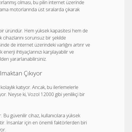
rlanmış olması, bu pilin internet üzerinde
rama motorlarında üst sıralarda çıkarak
n bir üründür. Hem yüksek kapasitesi hem de
nik cihazlarını sorunsuz bir şekilde
nde de internet üzerindeki varlığını artırır ve
enerji ihtiyaçlarınızı karşılayabilir ve
lden yararlanabilirsiniz.
Olmaktan Çıkıyor
olaylık katıyor. Ancak, bu ilerlemelerle
ıyor. Neyse ki, Vozol 12000 gibi yenilikçi bir
r. Bu güvenilir cihaz, kullanıcılara yüksek
ir. İnsanlar için en önemli faktörlerden biri
or.