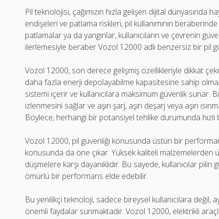
Pil teknolojisi, çağımızın hızla gelişen dijital dünyasında h
endişeleri ve patlama riskleri, pil kullanımının beraberinde
patlamalar ya da yangınlar, kullanıcıların ve çevrenin güvenl
ilerlemesiyle beraber Vozol 12000 adlı benzersiz bir pil gü
Vozol 12000, son derece gelişmiş özellikleriyle dikkat çe
daha fazla enerji depolayabilme kapasitesine sahip olmasıyla
sistemi içerir ve kullanıcılara maksimum güvenlik sunar. Bu
izlenmesini sağlar ve aşırı şarj, aşırı deşarj veya aşırı ıs
Böylece, herhangi bir potansiyel tehlike durumunda hızlı b
Vozol 12000, pil güvenliği konusunda üstün bir performan
konusunda da öne çıkar. Yüksek kaliteli malzemelerden üret
düşmelere karşı dayanıklıdır. Bu sayede, kullanıcılar pilin 
ömürlü bir performans elde edebilir.
Bu yenilikçi teknoloji, sadece bireysel kullanıcılara değil
önemli faydalar sunmaktadır. Vozol 12000, elektrikli araçlar