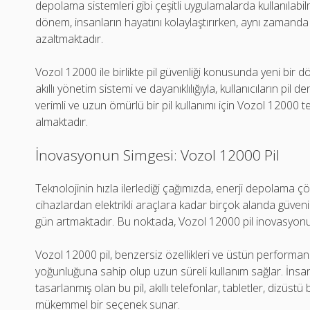
depolama sistemleri gibi çeşitli uygulamalarda kullanılabi
dönem, insanların hayatını kolaylaştırırken, aynı zamanda
azaltmaktadır.
Vozol 12000 ile birlikte pil güvenliği konusunda yeni bir dö
akıllı yönetim sistemi ve dayanıklılığıyla, kullanıcıların pi
verimli ve uzun ömürlü bir pil kullanımı için Vozol 12000 
almaktadır.
İnovasyonun Simgesi: Vozol 12000 Pil
Teknolojinin hızla ilerlediği çağımızda, enerji depolama ç
cihazlardan elektrikli araçlara kadar birçok alanda güvenili
gün artmaktadır. Bu noktada, Vozol 12000 pil inovasyonun
Vozol 12000 pil, benzersiz özellikleri ve üstün performans
yoğunluğuna sahip olup uzun süreli kullanım sağlar. İnsanl
tasarlanmış olan bu pil, akıllı telefonlar, tabletler, dizüstü
mükemmel bir seçenek sunar.