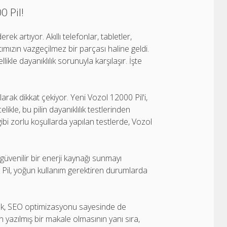
0 Pil!
 artıyor. Akıllı telefonlar, tabletler,
tımızın vazgeçilmez bir parçası haline geldi.
ikle dayanıklılık sorunuyla karşılaşır. İşte
rak dikkat çekiyor. Yeni Vozol 12000 Pil'i,
likle, bu pilin dayanıklılık testlerinden
gibi zorlu koşullarda yapılan testlerde, Vozol
.
ve güvenilir bir enerji kaynağı sunmayı
 Pil, yoğun kullanım gerektiren durumlarda
larak, SEO optimizasyonu sayesinde de
n yazılmış bir makale olmasının yanı sıra,