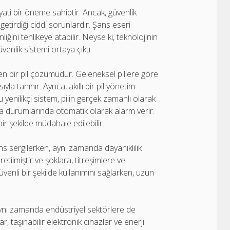
ayati bir öneme sahiptir. Ancak, güvenlik
 getirdiği ciddi sorunlardır. Şans eseri
iğini tehlikeye atabilir. Neyse ki, teknolojinin
venlik sistemi ortaya çıktı.
ken bir pil çözümüdür. Geleneksel pillere göre
 tanınır. Ayrıca, akıllı bir pil yönetim
 yenilikçi sistem, pilin gerçek zamanlı olarak
ınma durumlarında otomatik olarak alarm verir.
ir şekilde müdahale edilebilir.
s sergilerken, aynı zamanda dayanıklılık
ilmiştir ve şoklara, titreşimlere ve
güvenli bir şekilde kullanımını sağlarken, uzun
, aynı zamanda endüstriyel sektörlere de
, taşınabilir elektronik cihazlar ve enerji