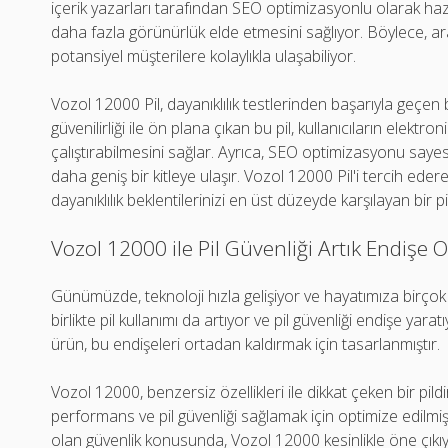
içerik yazarları tarafından SEO optimizasyonlu olarak hazı
daha fazla görünürlük elde etmesini sağlıyor. Böylece, a
potansiyel müşterilere kolaylıkla ulaşabiliyor.
Vozol 12000 Pil, dayanıklılık testlerinden başarıyla geçe
güvenilirliği ile ön plana çıkan bu pil, kullanıcıların elektro
çalıştırabilmesini sağlar. Ayrıca, SEO optimizasyonu sayesi
daha geniş bir kitleye ulaşır. Vozol 12000 Pil'i tercih ederek 
dayanıklılık beklentilerinizi en üst düzeyde karşılayan bir pi
Vozol 12000 ile Pil Güvenliği Artık Endişe 
Günümüzde, teknoloji hızla gelişiyor ve hayatımıza birçok k
birlikte pil kullanımı da artıyor ve pil güvenliği endişe yarat
ürün, bu endişeleri ortadan kaldırmak için tasarlanmıştır.
Vozol 12000, benzersiz özellikleri ile dikkat çeken bir pildi
performans ve pil güvenliği sağlamak için optimize edilmişt
olan güvenlik konusunda, Vozol 12000 kesinlikle öne çıkıy