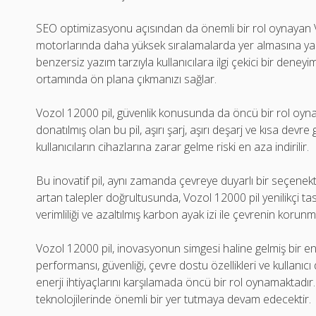
SEO optimizasyonu açısından da önemli bir rol oynayan Vo
motorlarında daha yüksek sıralamalarda yer almasına yardım
benzersiz yazım tarzıyla kullanıcılara ilgi çekici bir dene
ortamında ön plana çıkmanızı sağlar.
Vozol 12000 pil, güvenlik konusunda da öncü bir rol oyn
donatılmış olan bu pil, aşırı şarj, aşırı deşarj ve kısa dev
kullanıcıların cihazlarına zarar gelme riski en aza indirilir.
Bu inovatif pil, aynı zamanda çevreye duyarlı bir seçenekti
artan talepler doğrultusunda, Vozol 12000 pil yenilikçi ta
verimliliği ve azaltılmış karbon ayak izi ile çevrenin korun
Vozol 12000 pil, inovasyonun simgesi haline gelmiş bir 
performansı, güvenliği, çevre dostu özellikleri ve kullanıcı
enerji ihtiyaçlarını karşılamada öncü bir rol oynamaktadır.
teknolojilerinde önemli bir yer tutmaya devam edecektir.