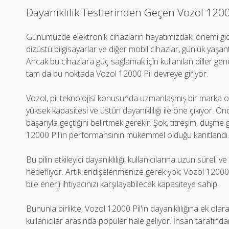
Dayanıklılık Testlerinden Geçen Vozol 1200
Günümüzde elektronik cihazların hayatımızdaki önemi giderek
dizüstü bilgisayarlar ve diğer mobil cihazlar, günlük yaşan
Ancak bu cihazlara güç sağlamak için kullanılan piller genell
tam da bu noktada Vozol 12000 Pil devreye giriyor.
Vozol, pil teknolojisi konusunda uzmanlaşmış bir marka ola
yüksek kapasitesi ve üstün dayanıklılığı ile öne çıkıyor. Önce
başarıyla geçtiğini belirtmek gerekir. Şok, titreşim, düşme 
12000 Pil'in performansının mükemmel olduğu kanıtlandı
Bu pilin etkileyici dayanıklılığı, kullanıcılarına uzun süreli 
hedefliyor. Artık endişelenmenize gerek yok; Vozol 12000
bile enerji ihtiyacınızı karşılayabilecek kapasiteye sahip.
Bununla birlikte, Vozol 12000 Pil'in dayanıklılığına ek o
kullanıcılar arasında popüler hale geliyor. İnsan tarafında