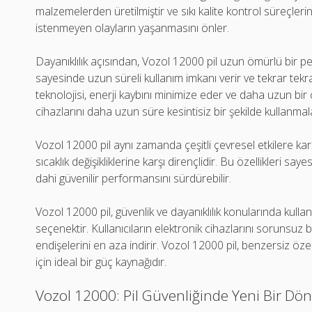
malzemelerden üretilmiştir ve sıkı kalite kontrol süreçlerind
istenmeyen olayların yaşanmasını önler.
Dayanıklılık açısından, Vozol 12000 pil uzun ömürlü bir 
sayesinde uzun süreli kullanım imkanı verir ve tekrar tekrar ş
teknolojisi, enerji kaybını minimize eder ve daha uzun bir 
cihazlarını daha uzun süre kesintisiz bir şekilde kullanmala
Vozol 12000 pil aynı zamanda çeşitli çevresel etkilere karş
sıcaklık değişikliklerine karşı dirençlidir. Bu özellikleri sa
dahi güvenilir performansını sürdürebilir.
Vozol 12000 pil, güvenlik ve dayanıklılık konularında kullanı
seçenektir. Kullanıcıların elektronik cihazlarını sorunsuz b
endişelerini en aza indirir. Vozol 12000 pil, benzersiz özelli
için ideal bir güç kaynağıdır.
Vozol 12000: Pil Güvenliğinde Yeni Bir Dö