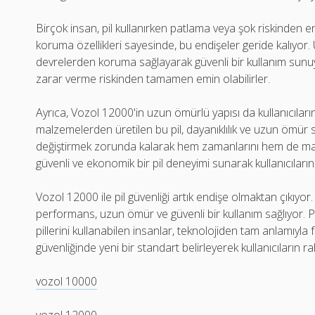
Birçok insan, pil kullanırken patlama veya şok riskinden e
koruma özellikleri sayesinde, bu endişeler geride kalıyor. Ü
devrelerden koruma sağlayarak güvenli bir kullanım sunuyo
zarar verme riskinden tamamen emin olabilirler.
Ayrıca, Vozol 12000'in uzun ömürlü yapısı da kullanıcıların 
malzemelerden üretilen bu pil, dayanıklılık ve uzun ömür sun
değiştirmek zorunda kalarak hem zamanlarını hem de maliy
güvenli ve ekonomik bir pil deneyimi sunarak kullanıcıları
Vozol 12000 ile pil güvenliği artık endişe olmaktan çıkıyor. B
performans, uzun ömür ve güvenli bir kullanım sağlıyor.
pillerini kullanabilen insanlar, teknolojiden tam anlamıyla 
güvenliğinde yeni bir standart belirleyerek kullanıcıların ra
vozol 10000