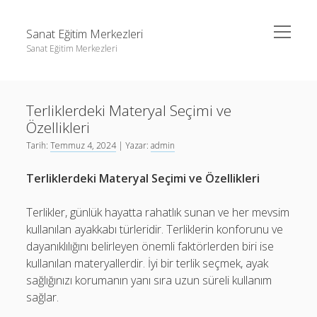
menüyü
Sanat Eğitim Merkezleri
aç
Sanat Eğitim Merkezleri
Yan
Ara
Menü
Liste
Ara
Terliklerdeki Materyal Seçimi ve
Sayfa Listesi
Özellikleri
Youtube Abone Kasma Ücretsiz
Liste
Tarih:
Temmuz 4, 2024
| Yazar:
admin
Sayfa Listesi
Terliklerdeki Materyal Seçimi ve Özellikleri
Youtube Abone Kasma Ücretsiz
Terlikler, günlük hayatta rahatlık sunan ve her mevsim
kullanılan ayakkabı türleridir. Terliklerin konforunu ve
dayanıklılığını belirleyen önemli faktörlerden biri ise
kullanılan materyallerdir. İyi bir terlik seçmek, ayak
sağlığınızı korumanın yanı sıra uzun süreli kullanım
sağlar.