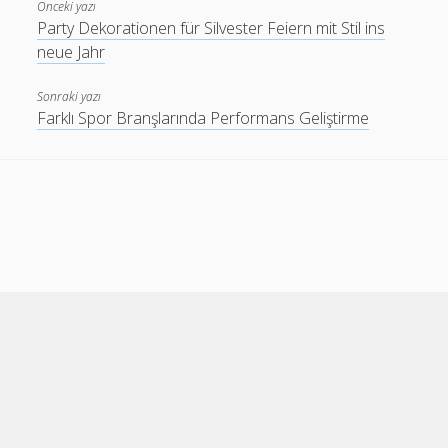
Önceki yazı
Party Dekorationen für Silvester Feiern mit Stil ins
neue Jahr
Sonraki yazı
Farklı Spor Branşlarında Performans Geliştirme
Cele Theme
by Compete Themes.