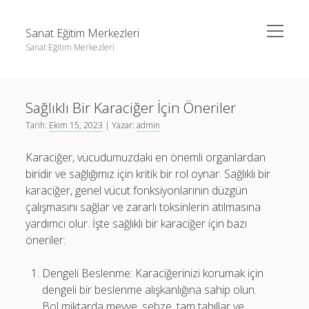
menüyü
Sanat Eğitim Merkezleri
aç
Sanat Eğitim Merkezleri
Yan
Ara
Menü
Liste
Ara
Sağlıklı Bir Karaciğer İçin Öneriler
Sayfa Listesi
Tarih:
Ekim 15, 2023
| Yazar:
admin
Youtube Abone Kasma Ücretsiz
Liste
Karaciğer, vücudumuzdaki en önemli organlardan
Sayfa Listesi
biridir ve sağlığımız için kritik bir rol oynar. Sağlıklı bir
Youtube Abone Kasma Ücretsiz
karaciğer, genel vücut fonksiyonlarının düzgün
çalışmasını sağlar ve zararlı toksinlerin atılmasına
yardımcı olur. İşte sağlıklı bir karaciğer için bazı
öneriler:
Dengeli Beslenme: Karaciğerinizi korumak için
dengeli bir beslenme alışkanlığına sahip olun.
Bol miktarda meyve, sebze, tam tahıllar ve