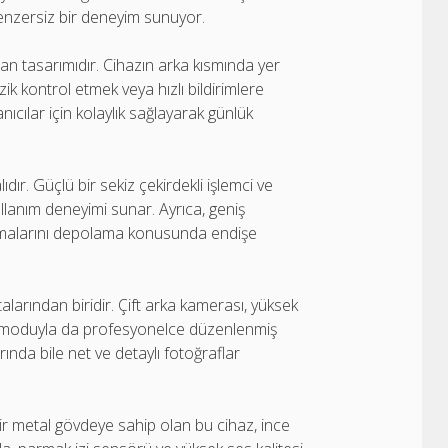
e benzersiz bir deneyim sunuyor.
kran tasarımıdır. Cihazın arka kısmında yer
zik kontrol etmek veya hızlı bildirimlere
anıcılar için kolaylık sağlayarak günlük
r. Güçlü bir sekiz çekirdekli işlemci ve
llanım deneyimi sunar. Ayrıca, geniş
ulamalarını depolama konusunda endişe
larından biridir. Çift arka kamerası, yüksek
e moduyla da profesyonelce düzenlenmiş
rında bile net ve detaylı fotoğraflar
 bir metal gövdeye sahip olan bu cihaz, ince