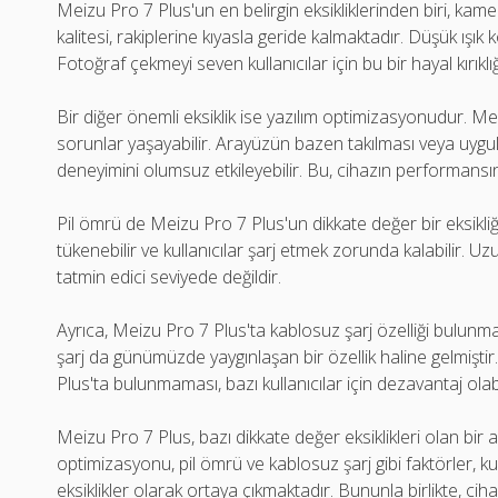
Meizu Pro 7 Plus'un en belirgin eksikliklerinden biri, ka
kalitesi, rakiplerine kıyasla geride kalmaktadır. Düşük ışık k
Fotoğraf çekmeyi seven kullanıcılar için bu bir hayal kırıklığı
Bir diğer önemli eksiklik ise yazılım optimizasyonudur. Me
sorunlar yaşayabilir. Arayüzün bazen takılması veya uygula
deneyimini olumsuz etkileyebilir. Bu, cihazın performansını
Pil ömrü de Meizu Pro 7 Plus'un dikkate değer bir eksikliği
tükenebilir ve kullanıcılar şarj etmek zorunda kalabilir. Uzun
tatmin edici seviyede değildir.
Ayrıca, Meizu Pro 7 Plus'ta kablosuz şarj özelliği bulunma
şarj da günümüzde yaygınlaşan bir özellik haline gelmişti
Plus'ta bulunmaması, bazı kullanıcılar için dezavantaj olabi
Meizu Pro 7 Plus, bazı dikkate değer eksiklikleri olan bir 
optimizasyonu, pil ömrü ve kablosuz şarj gibi faktörler, 
eksiklikler olarak ortaya çıkmaktadır. Bununla birlikte, ci