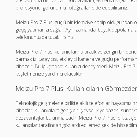
7 Plus, daha net ve canlı fotoğraflar çekmenizi sağlar. Po
profesyonel görünümlü fotoğraflar elde edebilirsiniz.
Meizu Pro 7 Plus, güçlü bir işlemciye sahip olduğundan 
geçiş yapmanızı sağlar. Aynı zamanda, büyük depolama al
telefonunuzda tutabilirsiniz.
Meizu Pro 7 Plus, kullanıcılarına pratik ve zengin bir dene
parmak izi tarayıcısı, etkileyici kamera ve güçlü performans 
cihazdır. Bu ipuçları ve kullanıcı deneyimleri, Meizu Pro 7
keşfetmenize yardımcı olacaktır.
Meizu Pro 7 Plus: Kullanıcıların Görmezden
Teknolojik gelişmelerle birlikte akıllı telefonlar hayatımızı
cihazlar, kullanıcılara geniş bir işlevsellik yelpazesi sunar
dezavantajlar bulunmaktadır. Meizu Pro 7 Plus, dikkat çekic
kullanıcılar tarafından göz ardı edilemez şekilde hissedilm