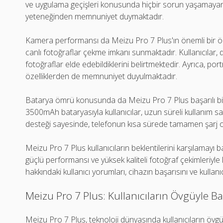
ve uygulama geçişleri konusunda hiçbir sorun yaşamayan ku
yeteneğinden memnuniyet duymaktadır.
Kamera performansı da Meizu Pro 7 Plus'ın önemli bir özel
canlı fotoğraflar çekme imkanı sunmaktadır. Kullanıcılar, dü
fotoğraflar elde edebildiklerini belirtmektedir. Ayrıca, port
özelliklerden de memnuniyet duyulmaktadır.
Batarya ömrü konusunda da Meizu Pro 7 Plus başarılı bi
3500mAh bataryasıyla kullanıcılar, uzun süreli kullanım sağl
desteği sayesinde, telefonun kısa sürede tamamen şarj ol
Meizu Pro 7 Plus kullanıcıların beklentilerini karşılamayı ba
güçlü performansı ve yüksek kaliteli fotoğraf çekimleriyle 
hakkındaki kullanıcı yorumları, cihazın başarısını ve kullan
Meizu Pro 7 Plus: Kullanıcıların Övgüyle Bah
Meizu Pro 7 Plus, teknoloji dünyasında kullanıcıların övgüy