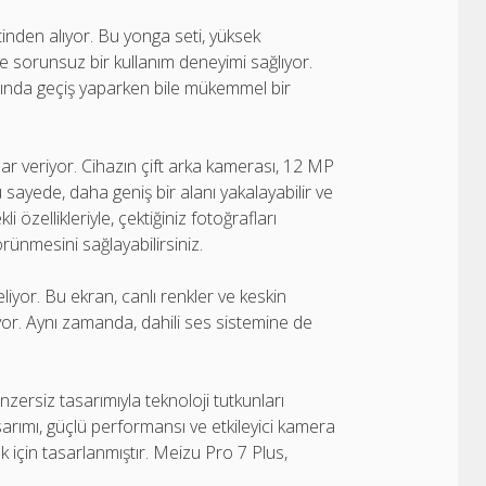
nden alıyor. Bu yonga seti, yüksek
 ve sorunsuz bir kullanım deneyimi sağlıyor.
sında geçiş yaparken bile mükemmel bir
r veriyor. Cihazın çift arka kamerası, 12 MP
u sayede, daha geniş bir alanı yakalayabilir ve
li özellikleriyle, çektiğiniz fotoğrafları
ünmesini sağlayabilirsiniz.
iyor. Bu ekran, canlı renkler ve keskin
yor. Aynı zamanda, dahili ses sistemine de
nzersiz tasarımıyla teknoloji tutkunları
asarımı, güçlü performansı ve etkileyici kamera
mak için tasarlanmıştır. Meizu Pro 7 Plus,