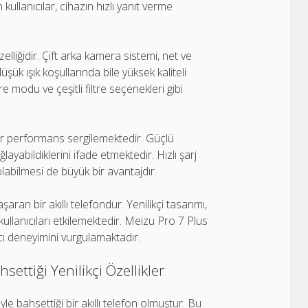
llanıcılar, cihazın hızlı yanıt verme
liğidir. Çift arka kamera sistemi, net ve
şük ışık koşullarında bile yüksek kaliteli
re modu ve çeşitli filtre seçenekleri gibi
r performans sergilemektedir. Güçlü
ayabildiklerini ifade etmektedir. Hızlı şarj
abilmesi de büyük bir avantajdır.
şaran bir akıllı telefondur. Yenilikçi tasarımı,
kullanıcıları etkilemektedir. Meizu Pro 7 Plus
ıcı deneyimini vurgulamaktadır.
settiği Yenilikçi Özellikler
le bahsettiği bir akıllı telefon olmuştur. Bu