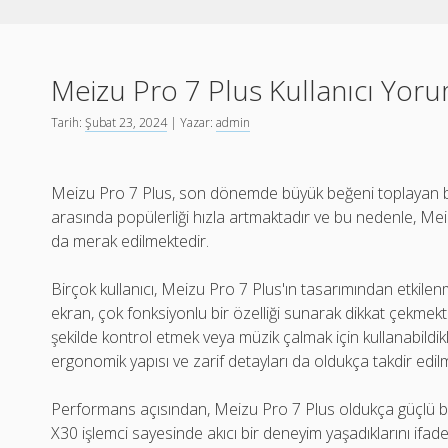
Meizu Pro 7 Plus Kullanıcı Yoru
Tarih:
Şubat 23, 2024
| Yazar:
admin
Meizu Pro 7 Plus, son dönemde büyük beğeni toplayan bir a
arasında popülerliği hızla artmaktadır ve bu nedenle, Mei
da merak edilmektedir.
Birçok kullanıcı, Meizu Pro 7 Plus'ın tasarımından etkilen
ekran, çok fonksiyonlu bir özelliği sunarak dikkat çekmektedir
şekilde kontrol etmek veya müzik çalmak için kullanabildikle
ergonomik yapısı ve zarif detayları da oldukça takdir edil
Performans açısından, Meizu Pro 7 Plus oldukça güçlü bir
X30 işlemci sayesinde akıcı bir deneyim yaşadıklarını ifa