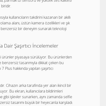
a, parmak izi sensörü ve yüksek ses kalitesi
biridir.
ıyla kullanıcıların takdirini kazanan bir akıllı
polama alanı, üstün kamera özellikleri ve şık
in benzersiz bir deneyim sunarak teknoloji
 Dair Şaşırtıcı İncelemeler
ci ürünler piyasaya sürülüyor. Bu ürünlerden
 ve benzersiz tasarımıyla dikkat çeken bu
ro 7 Plus hakkında yapılan şaşırtıcı
ır. Cihazın arka tarafında yer alan ikincil bir
r. Bu ekran, kullanıcılara bildirimleri
 gibi işlevler sunarken, aynı zamanda selfie
nzersiz tasarımı büyük bir heyecanla karşıladı.