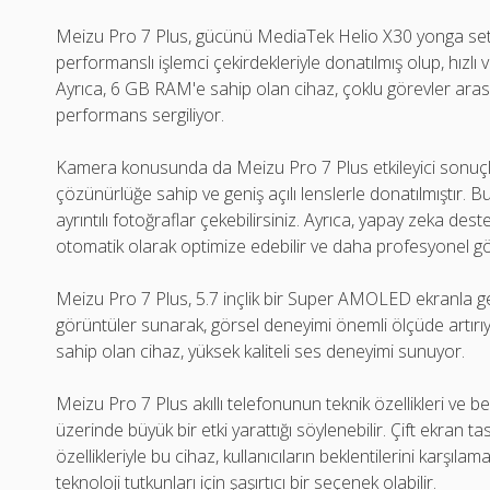
Meizu Pro 7 Plus, gücünü MediaTek Helio X30 yonga seti
performanslı işlemci çekirdekleriyle donatılmış olup, hızlı
Ayrıca, 6 GB RAM'e sahip olan cihaz, çoklu görevler ara
performans sergiliyor.
Kamera konusunda da Meizu Pro 7 Plus etkileyici sonuçla
çözünürlüğe sahip ve geniş açılı lenslerle donatılmıştır. B
ayrıntılı fotoğraflar çekebilirsiniz. Ayrıca, yapay zeka destek
otomatik olarak optimize edebilir ve daha profesyonel gör
Meizu Pro 7 Plus, 5.7 inçlik bir Super AMOLED ekranla gel
görüntüler sunarak, görsel deneyimi önemli ölçüde artırı
sahip olan cihaz, yüksek kaliteli ses deneyimi sunuyor.
Meizu Pro 7 Plus akıllı telefonunun teknik özellikleri ve be
üzerinde büyük bir etki yarattığı söylenebilir. Çift ekran t
özellikleriyle bu cihaz, kullanıcıların beklentilerini karşıla
teknoloji tutkunları için şaşırtıcı bir seçenek olabilir.