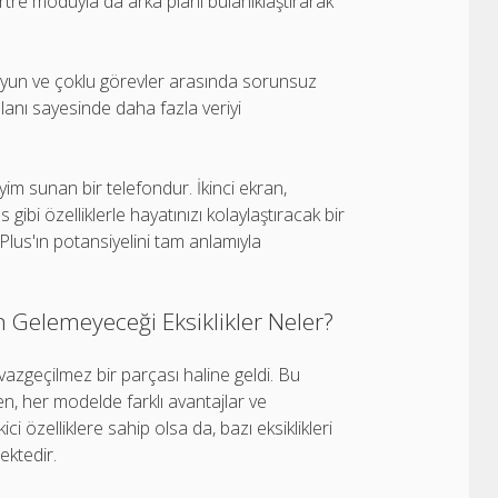
rtre moduyla da arka planı bulanıklaştırarak
oyun ve çoklu görevler arasında sorunsuz
anı sayesinde daha fazla veriyi
yim sunan bir telefondur. İkinci ekran,
gibi özelliklerle hayatınızı kolaylaştıracak bir
 Plus'ın potansiyelini tam anlamıyla
 Gelemeyeceği Eksiklikler Neler?
n vazgeçilmez bir parçası haline geldi. Bu
ken, her modelde farklı avantajlar ve
i özelliklere sahip olsa da, bazı eksiklikleri
ektedir.