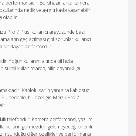
mera performansıdır. Bu cihazın arka kamera
oşullarında netlik ve ayrıntı kaybı yaşanabilir.
 olabilir.
izu Pro 7 Plus, kullanıcı arayüzünde bazı
maların geç açılması gibi sorunlar kullanıcı
 sınırlayan bir faktördür.
dir. Yoğun kullanım altında pil hızla
 süreli kullanımlarda, pilin dayanıklılığı
maktadır. Kablolu şarjın yanı sıra kablosuz
r. Bu nedenle, bu özelliğin Meizu Pro 7
lir.
akıllı telefondur. Kamera performansı, yazılım
kullanıcıların görmezden gelemeyeceği önemli
hazın sunduğu diğer özellikler ve performansı