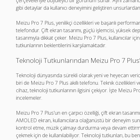
çerçeveleriyle büyüleyici bir görünüm sunar. Aynı zamand
gibi detaylar da kullanıcı deneyimini geliştiren unsurlardan 
Meizu Pro 7 Plus, yenilikçi özellikleri ve başarılı performans
telefondur. Çift ekran tasarımı, güçlü işlemcisi, yüksek de
tasarımıyla dikkat çeker. Meizu Pro 7 Plus, kullanıcılar iç
tutkunlarının beklentilerini karşılamaktadır.
Teknoloji Tutkunlarından Meizu Pro 7 Plus’a
Teknoloji dünyasında sürekli olarak yeni ve heyecan veri
biri de Meizu Pro 7 Plus akıllı telefonu. Teknik özellikleri
cihaz, teknoloji tutkunlarının ilgisini çekiyor. İşte Meizu P
incelemeler.
Meizu Pro 7 Plus'un en çarpıcı özelliği, çift ekran tasarımıd
AMOLED ekran, kullanıcılara olağanüstü bir deneyim sunuyo
kontrol etme, müzik çalmayı durdurma veya devam ettirme
çekmek için de kullanılabiliyor. Teknoloji tutkunları, bu be