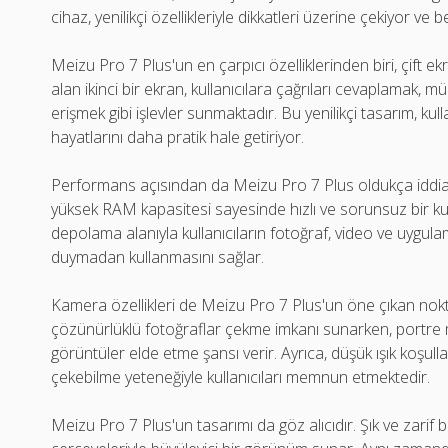
cihaz, yenilikçi özellikleriyle dikkatleri üzerine çekiyor v
Meizu Pro 7 Plus'un en çarpıcı özelliklerinden biri, çift e
alan ikinci bir ekran, kullanıcılara çağrıları cevaplamak, mü
erişmek gibi işlevler sunmaktadır. Bu yenilikçi tasarım, kull
hayatlarını daha pratik hale getiriyor.
Performans açısından da Meizu Pro 7 Plus oldukça iddialıdı
yüksek RAM kapasitesi sayesinde hızlı ve sorunsuz bir ku
depolama alanıyla kullanıcıların fotoğraf, video ve uyg
duymadan kullanmasını sağlar.
Kamera özellikleri de Meizu Pro 7 Plus'un öne çıkan nokta
çözünürlüklü fotoğraflar çekme imkanı sunarken, portr
görüntüler elde etme şansı verir. Ayrıca, düşük ışık koşulla
çekebilme yeteneğiyle kullanıcıları memnun etmektedir.
Meizu Pro 7 Plus'un tasarımı da göz alıcıdır. Şık ve zarif