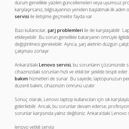
durum genellikle yazılım güncellemeleri veya uyumsuz pr
karşılaşırsanız, bilgisayarınızı yeniden başlatmak ilk adı
servisi
ile iletişime geçmekte fayda var.
Bazı kullanıcılar,
şarj problemleri
ile de karşılaşabilir. 
etkileyebilir. Bu sorun genellikle bataryanın ömrüyle ilgil
değiştirilmesi gerekebilir. Ayrıca, şarj aletinin düzgün ça
çalışması zorlaşır.
Ankara’daki
Lenovo servisi
, bu sorunların çözümünde si
cihazınızdaki sorunları hızlı ve etkili bir şekilde tespit e
bakım
hizmetleri de sunar. Bu sayede, laptopunuzun perf
düzenli bakım, cihazınızın ömrünü uzatır.
Sonuç olarak, Lenovo laptop kullanıcıları için sık karşıla
giderilebilir. Ancak, bu sorunlar devam ederse, profesyon
sorunlar karşısında yalnız değilsiniz. Ankara’daki Lenovo
lenovo yetkili servisi