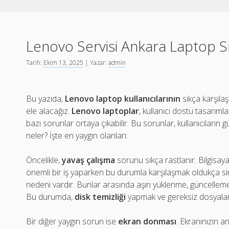
Lenovo Servisi Ankara Laptop Sı
Tarih:
Ekim 13, 2025
| Yazar:
admin
Bu yazıda,
Lenovo laptop kullanıcılarının
sıkça karşılaş
ele alacağız.
Lenovo laptoplar
, kullanıcı dostu tasarımla
bazı sorunlar ortaya çıkabilir. Bu sorunlar, kullanıcıların gü
neler? İşte en yaygın olanları:
Öncelikle,
yavaş çalışma
sorunu sıkça rastlanır. Bilgisayar
önemli bir iş yaparken bu durumla karşılaşmak oldukça si
nedeni vardır. Bunlar arasında aşırı yüklenme, güncellemele
Bu durumda,
disk temizliği
yapmak ve gereksiz dosyaları 
Bir diğer yaygın sorun ise
ekran donması
. Ekranınızın a