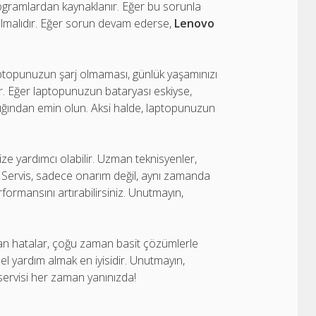
ogramlardan kaynaklanır. Eğer bu sorunla
m olmalıdır. Eğer sorun devam ederse,
Lenovo
Laptopunuzun şarj olmaması, günlük yaşamınızı
idir. Eğer laptopunuzun bataryası eskiyse,
lıştığından emin olun. Aksi halde, laptopunuzun
ze yardımcı olabilir. Uzman teknisyenler,
der. Servis, sadece onarım değil, aynı zamanda
ormansını artırabilirsiniz. Unutmayın,
şılan hatalar, çoğu zaman basit çözümlerle
el yardım almak en iyisidir. Unutmayın,
 servisi her zaman yanınızda!