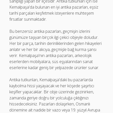
sahipliği yapan bir ilçesidir. Antika tutkunları için ise
Kemalpaşa'da bulunan en iyi antika pazarları, eşsiz
tarihi parçaları keşfetmek isteyenlere muhteşem
fırsatlar sunmaktadır.
Bu benzersiz antika pazarları, geçmişin izlerini
günümüze taşıyan birçok ilgi çekici objeyle doludur.
Her bir parça, tarihin derinliklerinden gelen hikayeleri
anlatır ve her bir alıcıya, geçmişle bağ kurma şansı
verir. Kemalpaşa'nın antika pazarları, arkeolojik
eserlerden mobilyalara, süs eşyalarından sanat
eserlerine kadar geniş bir yelpazede ürünler sunar.
Antika tutkunları, Kemalpaşa'daki bu pazarlarda
kaybolma hissi yaşayacak ve her köşede şaşırtıcı
keşifler yapacaklar. Bir obje üzerinde gezinirken,
zamanda geriye doğru bir yolculuğa çıktığınızı
hissedeceksiniz. Pazarları dolaşırken, Osmanlı
dönemine ait nadide bir vazo veya 19. yüzyıl Avrupa