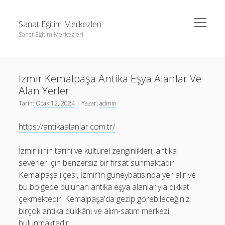
menüyü
Sanat Eğitim Merkezleri
aç
Sanat Eğitim Merkezleri
Yan
Ara
Menü
Liste
Ara
İzmir Kemalpaşa Antika Eşya Alanlar Ve
Sayfa Listesi
Alan Yerler
Youtube Abone Kasma Ücretsiz
Liste
Tarih:
Ocak 12, 2024
| Yazar:
admin
Sayfa Listesi
https://antikaalanlar.com.tr/
Youtube Abone Kasma Ücretsiz
İzmir ilinin tarihi ve kültürel zenginlikleri, antika
severler için benzersiz bir fırsat sunmaktadır.
Kemalpaşa ilçesi, İzmir'in güneybatısında yer alır ve
bu bölgede bulunan antika eşya alanlarıyla dikkat
çekmektedir. Kemalpaşa'da gezip görebileceğiniz
birçok antika dükkânı ve alım-satım merkezi
bulunmaktadır.