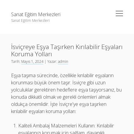
menüyü
Sanat Eğitim Merkezleri
aç
Sanat Eğitim Merkezleri
Yan
Ara
Menü
Liste
Ara
İsviçreye Eşya Taşırken Kırılabilir Eşyaları
Sayfa Listesi
Koruma Yolları
Youtube Abone Kasma Ücretsiz
Liste
Tarih:
Mayıs 1, 2024
| Yazar:
admin
Sayfa Listesi
Eşya taşıma sürecinde, özellikle kırılabilir eşyaların
Youtube Abone Kasma Ücretsiz
korunması büyük önem taşır. İsviçre gibi uzun
yolculuklar gerektiren hedeflere eşya taşıyorsanız, bu
konuda dikkatli olmak ve gerekli önlemleri almak
oldukça önemlidir. İşte İsviçre'ye eşya taşırken
kırılabilir eşyaları koruma yolları:
Kaliteli Ambalaj Malzemeleri Kullanın: Kırılabilir
eşyalarınızı korumak için sağlam, dayanıklı