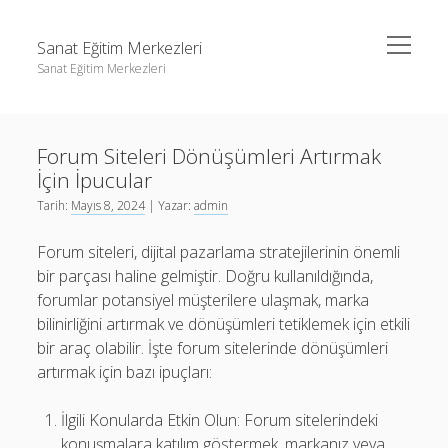
menüyü
Sanat Eğitim Merkezleri
aç
Sanat Eğitim Merkezleri
Yan
Ara
Menü
Liste
Ara
Forum Siteleri Dönüşümleri Artırmak
Sayfa Listesi
İçin İpucular
Youtube Abone Kasma Ücretsiz
Liste
Tarih:
Mayıs 8, 2024
| Yazar:
admin
Sayfa Listesi
Forum siteleri, dijital pazarlama stratejilerinin önemli
Youtube Abone Kasma Ücretsiz
bir parçası haline gelmiştir. Doğru kullanıldığında,
forumlar potansiyel müşterilere ulaşmak, marka
bilinirliğini artırmak ve dönüşümleri tetiklemek için etkili
bir araç olabilir. İşte forum sitelerinde dönüşümleri
artırmak için bazı ipuçları:
İlgili Konularda Etkin Olun: Forum sitelerindeki
konuşmalara katılım göstermek, markanız veya