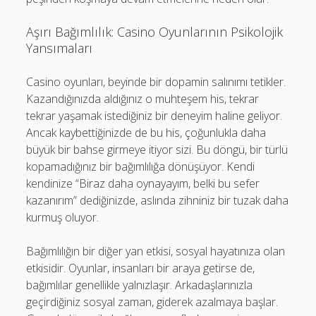
Aşırı Bağımlılık: Casino Oyunlarının Psikolojik
Yansımaları
Casino oyunları, beyinde bir dopamin salınımı tetikler.
Kazandığınızda aldığınız o muhteşem his, tekrar
tekrar yaşamak istediğiniz bir deneyim haline geliyor.
Ancak kaybettiğinizde de bu his, çoğunlukla daha
büyük bir bahse girmeye itiyor sizi. Bu döngü, bir türlü
kopamadığınız bir bağımlılığa dönüşüyor. Kendi
kendinize “Biraz daha oynayayım, belki bu sefer
kazanırım” dediğinizde, aslında zihniniz bir tuzak daha
kurmuş oluyor.
Bağımlılığın bir diğer yan etkisi, sosyal hayatınıza olan
etkisidir. Oyunlar, insanları bir araya getirse de,
bağımlılar genellikle yalnızlaşır. Arkadaşlarınızla
geçirdiğiniz sosyal zaman, giderek azalmaya başlar.