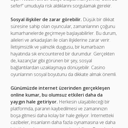
sefer!” umuduyla risk aldıklarını sorgulamak gerekir.
Sosyal ilişkiler de zarar görebilir.
Düşük bir dikkat
süresine sahip olan oyuncular, zamanlarının çoğunu
kumarhanelerde geçirmeye başlayabilirler. Bu durum,
aileleri ve arkadaşları ile olan ilişkilerine zarar verir.
İletişimsizlik ve yalnızlık duygusu, bir kumarbazın
hayatında sık encountered bir durumdur. Gerçekten
de, kazançlar gibi görünen bir şey, sosyal
bağlantılardan uzaklaşmaya dönüşebilir. Casino
oyunlarının sosyal boyutunu da dikkate almak önemli.
Günümüzde internet üzerinden gerçekleşen
online kumar, bu olumsuz etkileri daha da
yaygın hale getiriyor.
Herkesin ulaşabileceği bir
platformda, paranın kaybedilmesi ve zamanınızın
boşa gitmesi daha kolay bir hale geliyor. İnternetteki
cazibeler, insanların daha fazla oynamasına ve daha