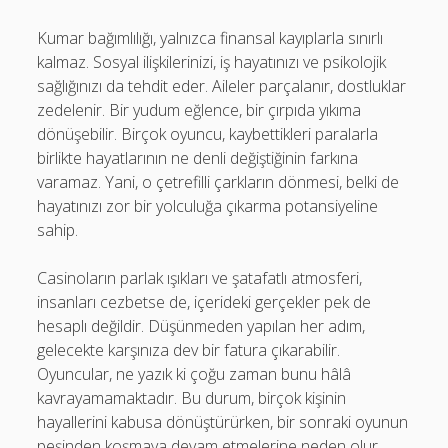
Kumar bağımlılığı, yalnızca finansal kayıplarla sınırlı
kalmaz. Sosyal ilişkilerinizi, iş hayatınızı ve psikolojik
sağlığınızı da tehdit eder. Aileler parçalanır, dostluklar
zedelenir. Bir yudum eğlence, bir çırpıda yıkıma
dönüşebilir. Birçok oyuncu, kaybettikleri paralarla
birlikte hayatlarının ne denli değiştiğinin farkına
varamaz. Yani, o çetrefilli çarkların dönmesi, belki de
hayatınızı zor bir yolculuğa çıkarma potansiyeline
sahip.
Casinoların parlak ışıkları ve şatafatlı atmosferi,
insanları cezbetse de, içerideki gerçekler pek de
hesaplı değildir. Düşünmeden yapılan her adım,
gelecekte karşınıza dev bir fatura çıkarabilir.
Oyuncular, ne yazık ki çoğu zaman bunu hâlâ
kavrayamamaktadır. Bu durum, birçok kişinin
hayallerini kabusa dönüştürürken, bir sonraki oyunun
peşinden koşmaya devam etmelerine neden olur.