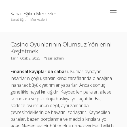
menüyü
Sanat Eğitim Merkezleri
aç
Sanat Eğitim Merkezleri
Yan
Ara
Menü
Liste
Ara
Casino Oyunlarının Olumsuz Yönlerini
Sayfa Listesi
Keşfetmek
Youtube Abone Kasma Ücretsiz
Liste
Tarih:
Ocak 2, 2025
| Yazar:
admin
Sayfa Listesi
Finansal kayıplar da cabası.
Kumar oynayan
Youtube Abone Kasma Ücretsiz
insanların çoğu, şansın kendi taraflarında olacağına
inanarak büyük yatırımlar yaparlar. Ancak sonuç
genellikle hayal kırıklığıdır. Kaybedilen paralar, ailesel
sorunlara ve psikolojik baskıya yol açabilir. Bu,
sadece oyuncunun değil, aynı zamanda
çevresindekilerin de hayatını zorlaştırır. Kaybedilen
paralar, bazen borçlanma ve maddi sıkıntılara yol
açar. Neden sıkı bir bütçe oluşturmak yerine, “belki bu