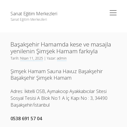
menüyü
Sanat Eğitim Merkezleri
aç
Sanat Eğitim Merkezleri
Yan
Ara
Menü
Liste
Ara
Başakşehir Hamamda kese ve masajla
Sayfa Listesi
yenilenin Şimşek Hamam farkıyla
Youtube Abone Kasma Ücretsiz
Liste
Tarih:
Nisan 11, 2025
| Yazar:
admin
Sayfa Listesi
Şimşek Hamam Sauna Havuz Başakşehir
Youtube Abone Kasma Ücretsiz
Başakşehir Şimşek Hamam
Adres: İkitelli OSB, Aymakoop Ayakkabıcılar Sitesi
Sosyal Tesisi A Blok No:1 A İç Kapı No : 3, 34490
Başakşehir/İstanbul
0538 691 57 04