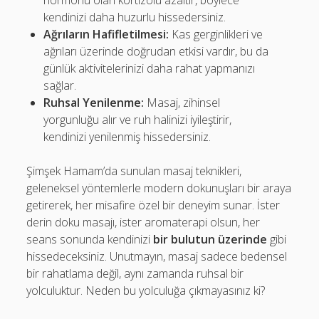
hormonu olan kortizolü azaltır, böylece
kendinizi daha huzurlu hissedersiniz.
Ağrıların Hafifletilmesi:
Kas gerginlikleri ve
ağrıları üzerinde doğrudan etkisi vardır, bu da
günlük aktivitelerinizi daha rahat yapmanızı
sağlar.
Ruhsal Yenilenme:
Masaj, zihinsel
yorgunluğu alır ve ruh halinizi iyileştirir,
kendinizi yenilenmiş hissedersiniz.
Şimşek Hamam’da sunulan masaj teknikleri,
geleneksel yöntemlerle modern dokunuşları bir araya
getirerek, her misafire özel bir deneyim sunar. İster
derin doku masajı, ister aromaterapi olsun, her
seans sonunda kendinizi
bir bulutun üzerinde
gibi
hissedeceksiniz. Unutmayın, masaj sadece bedensel
bir rahatlama değil, aynı zamanda ruhsal bir
yolculuktur. Neden bu yolculuğa çıkmayasınız ki?