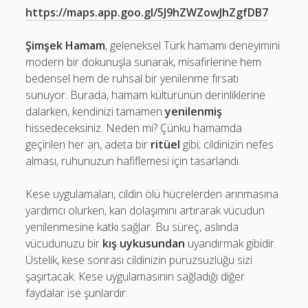
https://maps.app.goo.gl/5J9hZWZowJhZgfDB7
Şimşek Hamam
, geleneksel Türk hamamı deneyimini
modern bir dokunuşla sunarak, misafirlerine hem
bedensel hem de ruhsal bir yenilenme fırsatı
sunuyor. Burada, hamam kültürünün derinliklerine
dalarken, kendinizi tamamen
yenilenmiş
hissedeceksiniz. Neden mi? Çünkü hamamda
geçirilen her an, adeta bir
ritüel
gibi; cildinizin nefes
alması, ruhunuzun hafiflemesi için tasarlandı.
Kese uygulamaları, cildin ölü hücrelerden arınmasına
yardımcı olurken, kan dolaşımını artırarak vücudun
yenilenmesine katkı sağlar. Bu süreç, aslında
vücudunuzu bir
kış uykusundan
uyandırmak gibidir.
Üstelik, kese sonrası cildinizin pürüzsüzlüğü sizi
şaşırtacak. Kese uygulamasının sağladığı diğer
faydalar ise şunlardır: