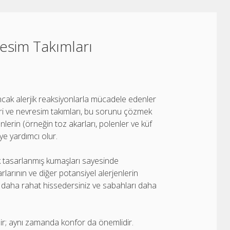
resim Takımları
. Ancak alerjik reaksiyonlarla mücadele edenler
üleri ve nevresim takımları, bu sorunu çözmek
enlerin (örneğin toz akarları, polenler ve küf
e yardımcı olur.
rak tasarlanmış kumaşları sayesinde
arlarının ve diğer potansiyel alerjenlerin
n daha rahat hissedersiniz ve sabahları daha
ldir; aynı zamanda konfor da önemlidir.