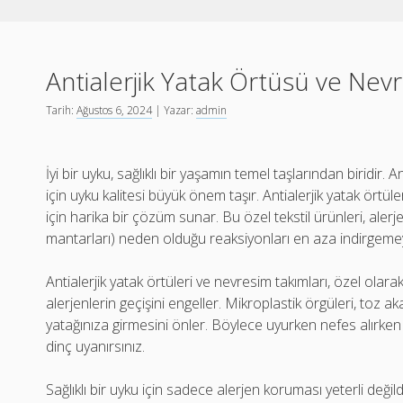
Antialerjik Yatak Örtüsü ve Nev
Tarih:
Ağustos 6, 2024
| Yazar:
admin
İyi bir uyku, sağlıklı bir yaşamın temel taşlarından biridir
için uyku kalitesi büyük önem taşır. Antialerjik yatak ört
için harika bir çözüm sunar. Bu özel tekstil ürünleri, alerj
mantarları) neden olduğu reaksiyonları en aza indirgemey
Antialerjik yatak örtüleri ve nevresim takımları, özel ola
alerjenlerin geçişini engeller. Mikroplastik örgüleri, toz ak
yatağınıza girmesini önler. Böylece uyurken nefes alırke
dinç uyanırsınız.
Sağlıklı bir uyku için sadece alerjen koruması yeterli deği