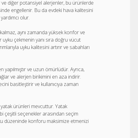
er ve diğer potansiyel alerjenler, bu ürünlerde
nde engellenir. Bu da evdeki hava kalitesini
 yardımcı olur.
le kalmaz, aynı zamanda yüksek konfor ve
 bir uyku çekmenin yanı sıra doğru vücut
larıyla uyku kalitesini artırır ve sabahları
en yapılmıştır ve uzun ömürlüdür. Ayrıca,
lar ve alerjen birikimini en aza indirir.
ecini basitleştirir ve kullanıcıya zaman
k yatak ürünleri mevcuttur. Yatak
gibi çeşitli seçenekler arasından seçim
r uyku düzeninde konforu maksimize etmenizi