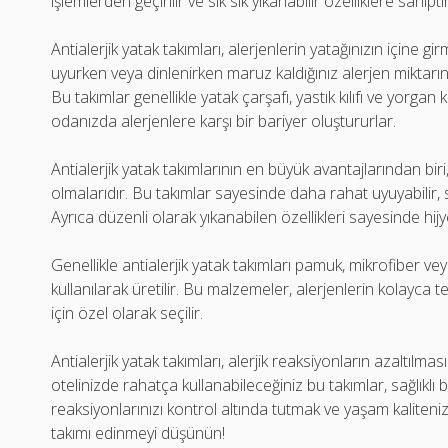
işlemlerden geçirilir ve sık sık yıkanabilir özelliklere sahiptir
Antialerjik yatak takımları, alerjenlerin yatağınızın içine g
uyurken veya dinlenirken maruz kaldığınız alerjen miktarını
Bu takımlar genellikle yatak çarşafı, yastık kılıfı ve yorgan 
odanızda alerjenlere karşı bir bariyer oluştururlar.
Antialerjik yatak takımlarının en büyük avantajlarından bi
olmalarıdır. Bu takımlar sayesinde daha rahat uyuyabilir, s
Ayrıca düzenli olarak yıkanabilen özellikleri sayesinde hijy
Genellikle antialerjik yatak takımları pamuk, mikrofiber ve
kullanılarak üretilir. Bu malzemeler, alerjenlerin kolayc
için özel olarak seçilir.
Antialerjik yatak takımları, alerjik reaksiyonların azaltılma
otelinizde rahatça kullanabileceğiniz bu takımlar, sağlıklı bi
reaksiyonlarınızı kontrol altında tutmak ve yaşam kalitenizi
takımı edinmeyi düşünün!