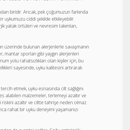
ndan biridir. Ancak, pek çoğumuzun farkında
r uykumuzu ciddi şekilde etkileyebilir.
erjik yatak örtüleri ve nevresim takımları,
nızın üzerinde bulunan alerjenlerle savaşmanın
ler, mantar sporları gibi yaygın alerjenleri
m yolu rahatsızlıkları olan kişiler için, bu
llikleri sayesinde, uyku kalitesini artırarak
ercih etmek, uyku esnasında cilt sağlığını
 alabilen malzemeler, terlemeyi azaltır ve
i riskini azaltır ve ciltte tahrişe neden olmaz.
nca rahat bir uyku deneyimi yaşamanızı