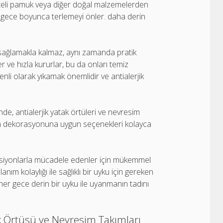
aliteli pamuk veya diğer doğal malzemelerden
ve gece boyunca terlemeyi önler. daha derin
a sağlamakla kalmaz, aynı zamanda pratik
r ve hızla kururlar, bu da onları temiz
enli olarak yıkamak önemlidir ve antialerjik
de, antialerjik yatak örtüleri ve nevresim
ızın dekorasyonuna uygun seçenekleri kolayca
reaksiyonlarla mücadele edenler için mükemmel
anım kolaylığı ile sağlıklı bir uyku için gereken
 her gece derin bir uyku ile uyanmanın tadını
ak Örtüsü ve Nevresim Takımları