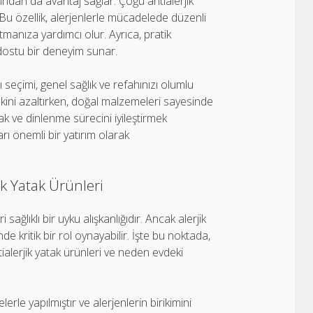
çısından da avantaj sağlar. Çoğu antialerjik
 Bu özellik, alerjenlerle mücadelede düzenli
tmanıza yardımcı olur. Ayrıca, pratik
 dostu bir deneyim sunar.
 seçimi, genel sağlık ve refahınızı olumlu
 riskini azaltırken, doğal malzemeleri sayesinde
mak ve dinlenme sürecini iyileştirmek
arı önemli bir yatırım olarak
ik Yatak Ürünleri
ğlıklı bir uyku alışkanlığıdır. Ancak alerjik
de kritik bir rol oynayabilir. İşte bu noktada,
ntialerjik yatak ürünleri ve neden evdeki
erle yapılmıştır ve alerjenlerin birikimini