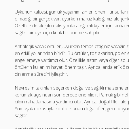
Uykunun kalitesi, günlük yaşamımızın en önemli unsurları
olmadığı bir gerçek var: uyurken maruz kaldığımız alerjenle
Özellikle de alerjik reaksiyonlara eğilimli kişiler için, antial
sağlıklı bir uyku için kritik bir öneme sahiptir.
Antialerjik yatak örtüleri, uyurken temas ettiğiniz yatağı
en etkili yollarından biridir. Bu örtüler, toz akarları, polen
engellemeye yardımcı olur. Özellikle astım veya diğer solunu
örtülerin kullanımı hayati önem taşır. Ayrıca, antialerjik öze
dinlenme sürecini iyileştirir.
Nevresim takımları seçerken doğal ve sağlıklı malzemeler t
korumak açısından son derece önemlidir. Pamuk gibi nefes
cildin rahatlamasına yardımcı olur. Ayrıca, doğal lifler alerj
Yumuşak dokusuyla konfor sunan doğal lifler, gece boyu
sağlar.