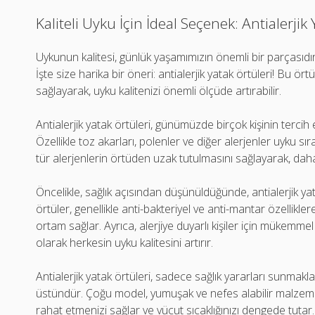
Kaliteli Uyku İçin İdeal Seçenek: Antialerjik
Uykunun kalitesi, günlük yaşamımızın önemli bir parçasıdır. 
İşte size harika bir öneri: antialerjik yatak örtüleri! Bu ör
sağlayarak, uyku kalitenizi önemli ölçüde artırabilir.
Antialerjik yatak örtüleri, günümüzde birçok kişinin tercih e
Özellikle toz akarları, polenler ve diğer alerjenler uyku sıra
tür alerjenlerin örtüden uzak tutulmasını sağlayarak, daha
Öncelikle, sağlık açısından düşünüldüğünde, antialerjik yata
örtüler, genellikle anti-bakteriyel ve anti-mantar özellikle
ortam sağlar. Ayrıca, alerjiye duyarlı kişiler için mükemmel
olarak herkesin uyku kalitesini artırır.
Antialerjik yatak örtüleri, sadece sağlık yararları sunma
üstündür. Çoğu model, yumuşak ve nefes alabilir malzemel
rahat etmenizi sağlar ve vücut sıcaklığınızı dengede tutar.