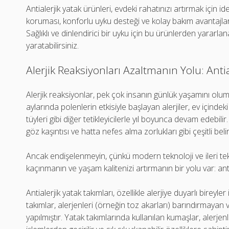
Antialerjik yatak ürünleri, evdeki rahatınızı artırmak için ide
koruması, konforlu uyku desteği ve kolay bakım avantajları i
Sağlıklı ve dinlendirici bir uyku için bu ürünlerden yararl
yaratabilirsiniz.
Alerjik Reaksiyonları Azaltmanın Yolu: Antia
Alerjik reaksiyonlar, pek çok insanın günlük yaşamını olu
aylarında polenlerin etkisiyle başlayan alerjiler, ev içindek
tüyleri gibi diğer tetikleyicilerle yıl boyunca devam edebili
göz kaşıntısı ve hatta nefes alma zorlukları gibi çeşitli belir
Ancak endişelenmeyin, çünkü modern teknoloji ve ileri te
kaçınmanın ve yaşam kalitenizi artırmanın bir yolu var: anti
Antialerjik yatak takımları, özellikle alerjiye duyarlı bireyle
takımlar, alerjenleri (örneğin toz akarları) barındırmaya
yapılmıştır. Yatak takımlarında kullanılan kumaşlar, alerjen