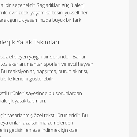
al bir seçenektir. Sağladıkları güçlü alerji
le evinizdeki yaşam kalitesini yükseltirler.
anarak günlük yaşamınızda büyük bir fark
lerjik Yatak Takımları
msuz etkileyen yaygın bir sorundur. Bahar
i toz akarları, mantar sporları ve evcil hayvan
r. Bu reaksiyonlar, hapşırma, burun akıntısı,
tilerle kendini gösterebilir.
kstil ürünleri sayesinde bu sorunlardan
alerjik yatak takımları.
r için tasarlanmış özel tekstil ürünleridir. Bu
n veya onları azaltan malzemelerden
lerin geçişini en aza indirmek için özel