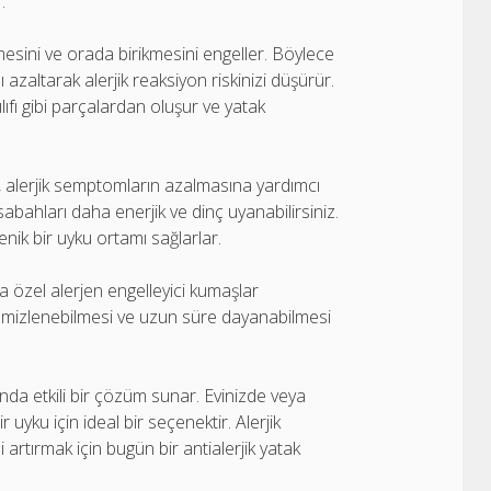
.
irmesini ve orada birikmesini engeller. Böylece
 azaltarak alerjik reaksiyon riskinizi düşürür.
kılıfı gibi parçalardan oluşur ve yatak
ri, alerjik semptomların azalmasına yardımcı
abahları daha enerjik ve dinç uyanabilirsiniz.
enik bir uyku ortamı sağlarlar.
ya özel alerjen engelleyici kumaşlar
a temizlenebilmesi ve uzun süre dayanabilmesi
sında etkili bir çözüm sunar. Evinizde veya
r uyku için ideal bir seçenektir. Alerjik
 artırmak için bugün bir antialerjik yatak