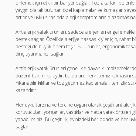
önlemek için etkili bir bariyer sağlar. Toz akarları, polenl
yaygın olarak bulunan özel kaplamalar ve kumaşlar sayesi
artırır ve uyku sırasında alerji semptomlarının azalmasına
Antialerjik yatak ürünleri, sadece alerjenleri engellemek
destek sağlar. Özellikle alerjiye hassas kişiler için, rahat
desteği de büyük önem taşır. Bu ürünler, ergonomik tasarım
dinç uyanmanızı sağlar.
Antialerjik yatak ürünleri genellikle dayanıklı malzemelerd
düzenli bakımı kolaydır; bu da ürünlerin temiz kalmasını sağ
Yıkanabilir kılıflar ve toz geçirmez kaplamalar, temizlik sür
kazandırır.
Her uyku tarzına ve tercihe uygun olarak çeşitli antialerji
koruyucuları, yorganlar, yastıklar ve hatta yatak örtüleri 
yapabilirsiniz. Bu çeşitlilik, evinizdeki her odada ve he
sağlar.