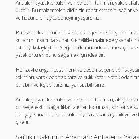
Antialerjik yatak örtüleri ve nevresim takımları, yüksek k
üretilir. Bu malzemeler, cildinizin rahat etmesini sağlar 
ve huzurlu bir uyku deneyimi yaşarsınız.
Bu özel tekstil ürünleri, sadece alerjenlere karşı korum
kullanım imkanı da sunar. Genellikle makinede yıkanabilirle
tutmayı kolaylaştırır. Alerjenlerle mücadele etmek için düz
yatak örtüleri bunu sağlamak için idealdir.
Her zevke uygun çeşitli renk ve desen seçenekleri sayesin
takımları, yatak odanıza tarz ve şıklık katar. Yatak odan
bulabilir ve kişisel tarzınızı yansıtabilirsiniz.
Antialerjik yatak örtüleri ve nevresim takımları, alerjik 
bir seçenektir. Sağladıkları alerjen koruması, konfor ve kull
her şeyi sunarlar. Bu ürünlerle yatak odanızı yenileyin ve
çıkarın!
Sağlıklı Uykunun Anahtarı: Antialerjik Yat