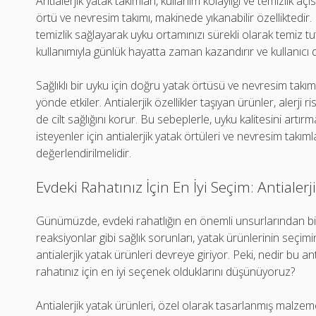
Antialerjik yatak takımları, kullanım kolaylığı ve temizlik a
örtü ve nevresim takımı, makinede yıkanabilir özelliktedir.
temizlik sağlayarak uyku ortamınızı sürekli olarak temiz tu
kullanımıyla günlük hayatta zaman kazandırır ve kullanıcı
Sağlıklı bir uyku için doğru yatak örtüsü ve nevresim takımı
yönde etkiler. Antialerjik özellikler taşıyan ürünler, alerji
de cilt sağlığını korur. Bu sebeplerle, uyku kalitesini artır
isteyenler için antialerjik yatak örtüleri ve nevresim takıml
değerlendirilmelidir.
Evdeki Rahatınız İçin En İyi Seçim: Antialerj
Günümüzde, evdeki rahatlığın en önemli unsurlarından biri sa
reaksiyonlar gibi sağlık sorunları, yatak ürünlerinin seçimin
antialerjik yatak ürünleri devreye giriyor. Peki, nedir bu a
rahatınız için en iyi seçenek olduklarını düşünüyoruz?
Antialerjik yatak ürünleri, özel olarak tasarlanmış malzemel